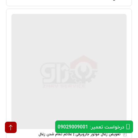
درخواست تعمیر: 09029009001
تعویض زغال موتور جاروبرقی | علائم تمام شدن زغال