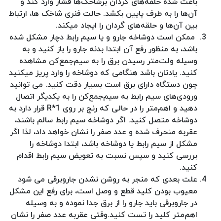
باعث شده حلقه‌های گردان برشاخک‌ها فشار وارد کند و
آن‌ها را به طرف پایین بکشد. حالت فنری شاخک ها، ارتباط
بین آن‌ها و حلقه‌های گردان را ایجاد میکند.
ممکن است دوشاخه جارو و یا سیم رابط دچار مشکل شده
باشد، به منظور رفع آن ابتدا بدنه جارو را باز کنید و به
وسیله ولت‌متر رسیدن برق را به سیم‌جمع‌کن مشاهده
کنید. یادتان باشد هنگامی که دوشاخه را وارد پریز میکنید
چون دستگاه دارای برق است بسیار دقت کنید. می توانید
ورودی‌های سیم رابط به سیم‌جمع‌کن را به یکدیگر اتصال
دهید و اهم‌متر را در حالی که رنج بر روی R*1 قرار دارد به
دوشاخه متصل کنید. اگر دوشاخه سیم رابط سالم باشند،
عقربه منحرف شده و عدد صفر را نشان خواهد داد، لذا اگر
مشکل از سیم رابط یا دوشاخه باشد، ابتدا دوشاخه را
بررسی کنید و سپس نسبت به تعویض سیم رابط اقدام
کنید.
علت بعدی که منجر به روشن نشدن جاروبرقی می شود
معیوب بودن کلید قطع و وصل است، برای رفع این مشکل
در جاروبرقی باید جارو را از برق جدا نموده و به وسیله
اهم‌متر کلید را تست کنید.وقتی عقربه عدد صفر را نشان