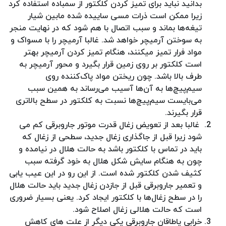
بدانید نباید برای تمیز کردن کلکتور از سمباده استفاده کرد
زیرا ممکن است ذرات مسی ساییده شده مابین شیار
تیغه‌ها بماند و سبب اتصال با هم شود که در نهایت منجر
به سوختن آرمیچر خواهد شد. غالبا آرمیچر را با مسواک و
مواد فرار تمیز میکنند، هنگام تمیز کردن آرمیچر بهتر
است کلکتور بر روی زمین قرار بگیرد و محور آرمیچر به
طرف بالا باشد. چون ریختن مواد پاک‌کننده روی
سیم‌پیچ‌ها به آن‌ها آسیب می‌رساند به همین سبب
می‌بایست سیم‌پیچ‌ها نسبت به کلکتور در سطح بالاتری
قرار بگیرند.
غالبا بعد از تعویض زغال قدرت موتور جاروبرقی کم می
شود زیرا قبل از جاگذاری زغال جدید، سطحی از زغال که
باید در تماس با کلکتور باشد به حالت هلال در نیامده و
چون به هنگام سایش شکل هلال به خود گرفته سبب
کثیف شدن کلکتور شده است. از این رو در این عیب یابی
و تعمیر جاروبرقی قبل از جازدن زغال جدید باید حالت هلال
را در سطح زغال‌ها با کلکتور ایجاد کرد. یعنی بسیار ضروری
است که حالت هلالی زغال اصلاح شود.
خرابی یاطاقان‌ جاروبرقی یکی دیگر از علت های کاهش