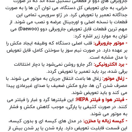
جاروبرقی‌ های دوو از قطعاتی تشکیل شده‌ اند که در صورت
خرابی، به‌ جای تعویض کل دستگاه، می‌ توان آن‌ ها را به‌ صورت
جداگانه تعمیر یا تعویض کرد. در ژاو سرویس، تمامی این
قطعات با نسخه اصلی و اورجینال عرضه و نصب می‌ شوند. از
مهم ترین قطعات قابل تعویض جاروبرقی دوو (Daewoo) می
توان به موارد زیر اشاره کرد:
- موتور جاروبرقی:
قلب اصلی دستگاه که وظیفه ایجاد مکش را
بر عهده دارد. در صورت نیم‌ سوز یا سوختن کامل، قابل تعویض
با مدل مشابه است.
- برد الکترونیکی:
اگر جارو روشن نمی‌شود یا دچار اختلالات
برقی شده، برد باید تعمیر یا تعویض گردد.
- زغال موتور:
زغال‌ ها باعث انتقال جریان به موتور می‌ شوند. با
مصرف شدن آن‌ ها، جارو مکش ضعیف یا صدای غیرعادی پیدا
می‌ کند و باید تعویض شوند.
- فیلتر هوا و فیلتر HEPA:
این فیلترها گرد و غبار را فیلتر می‌
کنند. در صورت کثیفی یا پارگی، موجب کاهش مکش و فشار
به موتور می‌ شوند.
- کیسه زباله یا مخزن:
در مدل‌ های کیسه‌ ای و بدون کیسه،
این قسمت قابلیت تعویض دارد. پاره شدن یا پر شدن بیش از