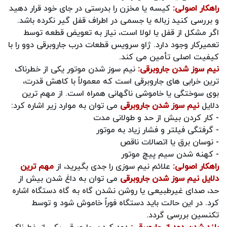
راهکار اصولی:
کیسه یا مخزن را بدرستی در جای خود قرار دهید
و بررسی کنید زباله یا جسمی در اطراف قفل گیر نکرده باشد.
اگر مشکل از قفل یا لولا است، نیاز به تعویض قطعه توسط
تعمیرکار وجود دارد. ژاو سرویس قطعات درب جاروبرقی دوو را با
کیفیت اصلی تأمین می‌ کند.
نیم‌ سوز شدن جاروبرقی:
نیم‌ سوز شدن موتور یکی از خطرناک‌
ترین خرابی‌ های جاروبرقی است که معمولاً با کاهش قدرت،
بوی سوختگی یا خاموشی ناگهانی همراه است. از مهم ترین
دلایل
نیم سوز شدن جاروبرقی
می توان به موارد زیر اشاره کرد:
- کار کردن بیش از حد و طولانی‌ مدت
- گرفتگی فیلتر و فشار زیاد به موتور
- نوسان برق یا اتصالات ناقص
- کهنه شدن سیم‌ پیچ موتور
راهکار اصولی:
علائم نیم‌ سوزی را جدی بگیرید، از
مهم ترین
دلایل نیم سوز شدن جاروبرقی
می توان به داغ شدن بیش از
حد، صدای غیرطبیعی یا روشن نشدن گاه‌ به‌ گاه دستگاه اشاره
کرد. در این حالت باید دستگاه فوراً خاموش شود و توسط
تکنسین بررسی گردد.
بلند شدن دود از جاروبرقی:
دود کردن جاروبرقی یکی از خطرناک‌