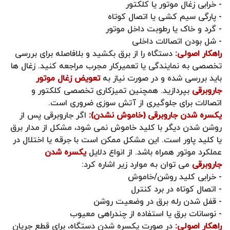
- خرابی زغال موتور یا کلکتور
- پارگی سیم‌ کشی یا اتصال کوتاه
- گرد و خاک یا رطوبت داخل موتور
- شل بودن اتصالات داخلی
راهکار اصولی:
دستگاه را از برق بکشید و بلافاصله برای بررسی
تخصصی به نمایندگی یا تعمیرکار مجرب مراجعه کنید. زغال‌ ها
باید بررسی شده و در صورت نیاز به
تعویض زغال موتور
جاروبرقی
بپردازید. همچنین تمیزکاری تخصصی کلکتور و
اتصالات برای جلوگیری از آتش‌ سوزی ضروری است.
یکسره شدن جاروبرقی (خاموش نشدن):
اگر جاروبرقی پس از
روشن شدن دیگر با کلید خاموش نمی‌ شود، مشکل از مدار برق
یا کلید پاور است. این مشکل ممکن است با جرقه یا اختلال در
عملکرد موتور همراه باشد. از انواع دلایل
یکسره شدن
جاروبرقی
می توان به موارد زیر اشاره کرد:
- خرابی کلید روشن/خاموش
- اتصال کوتاه در برد کنترل
- قفل شدن رله برق در وضعیت روشن
- نوسانات برق یا استفاده از چندراهی معیوب
راهکار اصولی:
در صورت یکسره شدن دستگاه، برای قطع جریان