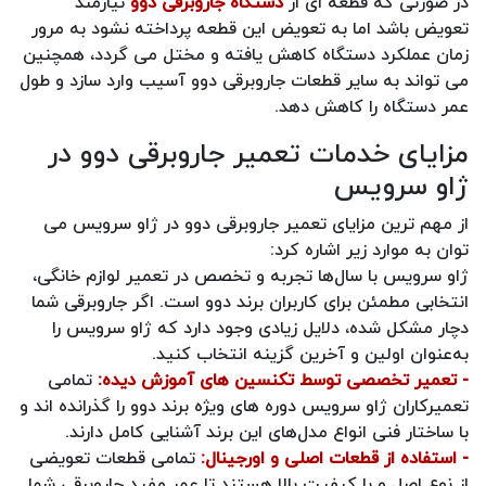
در صورتی که قطعه ای از
دستگاه جاروبرقی دوو
نیازمند
تعویض باشد اما به تعویض این قطعه پرداخته نشود به مرور
زمان عملکرد دستگاه کاهش یافته و مختل می گردد، همچنین
می تواند به سایر قطعات جاروبرقی دوو آسیب وارد سازد و طول
عمر دستگاه را کاهش دهد.
مزایای خدمات تعمیر جاروبرقی دوو در
ژاو سرویس
از مهم ترین مزایای تعمیر جاروبرقی دوو در ژاو سرویس می
توان به موارد زیر اشاره کرد:
ژاو سرویس با سال‌ها تجربه و تخصص در تعمیر لوازم خانگی،
انتخابی مطمئن برای کاربران برند دوو است. اگر جاروبرقی شما
دچار مشکل شده، دلایل زیادی وجود دارد که ژاو سرویس را
به‌عنوان اولین و آخرین گزینه انتخاب کنید.
- تعمیر تخصصی توسط تکنسین‌ های آموزش‌ دیده:
تمامی
تعمیرکاران ژاو سرویس دوره‌ های ویژه برند دوو را گذرانده‌ اند و
با ساختار فنی انواع مدل‌های این برند آشنایی کامل دارند.
- استفاده از قطعات اصلی و اورجینال:
تمامی قطعات تعویضی
از نوع اصل و با کیفیت بالا هستند تا عمر مفید جاروبرقی شما