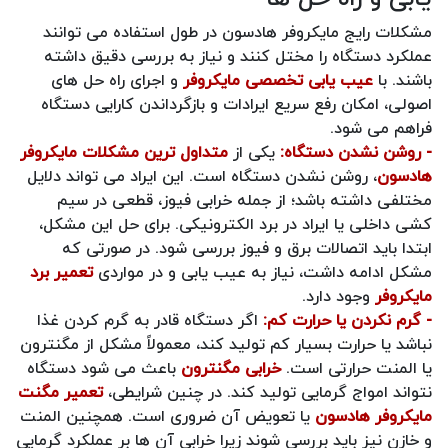
مشکلات رایج مایکروفر هادسون در طول استفاده می توانند
عملکرد دستگاه را مختل کنند و نیاز به بررسی دقیق داشته
باشند. با
عیب یابی تخصصی مایکروفر
و اجرای راه حل های
اصولی، امکان رفع سریع ایرادات و بازگرداندن کارایی دستگاه
فراهم می شود.
- روشن نشدن دستگاه:
یکی از
متداول ترین مشکلات مایکروفر
هادسون
، روشن نشدن دستگاه است. این ایراد می تواند دلایل
مختلفی داشته باشد؛ از جمله خرابی فیوز، قطعی در سیم
کشی داخلی یا ایراد در برد الکترونیکی. برای حل این مشکل،
ابتدا باید اتصالات برق و فیوز بررسی شود. در صورتی که
مشکل ادامه داشت، نیاز به عیب یابی و در مواردی
تعمیر برد
مایکروفر
وجود دارد.
- گرم نکردن یا حرارت کم:
اگر دستگاه قادر به گرم کردن غذا
نباشد یا حرارت بسیار کم تولید کند، معمولاً مشکل از مگنترون
یا المنت حرارتی است.
خرابی مگنترون
باعث می شود دستگاه
نتواند امواج گرمایی تولید کند. در چنین شرایطی،
تعمیر مگنت
مایکروفر هادسون
یا تعویض آن ضروری است. همچنین المنت
و خازن نیز باید بررسی شوند زیرا خرابی آن ها بر عملکرد گرمایی