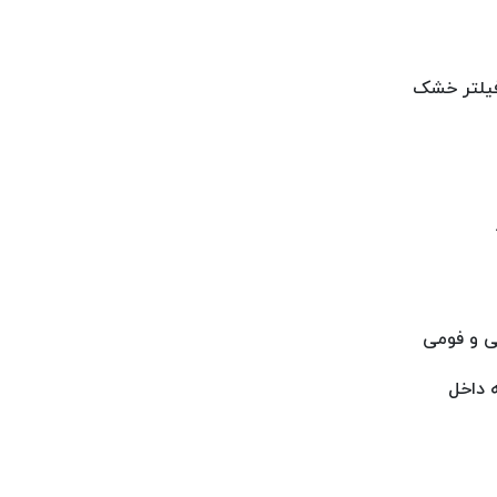
د. حداقل ۲۴ ساعت اجازه دهید فیلتر خشک
ی و فومی
ه داخل