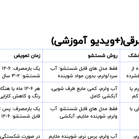
رقی(+ویدیو آموزشی)
خشک
روش شستشو
زمان تعویض
 از
فقط مدل های قابل شستشو: آب
یک 
فشرده
سرد/ولرم، بدون مواد شوینده
شستشو: ۲-۳ سال
م یا
آب ولرم، کمی مایع ظرف شویی،
هر ۶-۱۲ ماه یا ه
کم
آبکشی کامل
رنگ و کاهش کارایی
ی با
فقط مدل های قابل شستشو: آب
یک بارمصرف: پس از
ولرم، شوینده ملایم، آبکشی
قابل شستشو: ۶-۱۲ ماه
م،
آب ولرم، برس نرم، شوینده ملایم
در صورت شکستگی، 