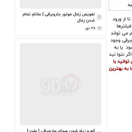
د
تعویض زغال موتور جاروبرقی | علائم تمام
ا از ورود
شدن زغال
یلترها
۲۸ دی
م می تواند
برقی وجود
ود یا به
ر نتوا نید
توانید با
 به بهترین
کم و زیاد شدن صدای جاروبرقی | علت |