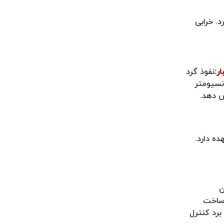
. خرابی
ر:
نفوذ گرد
انسیومتر
ش دهد.
ه دارد.
ن
 ساخت
برد کنترل