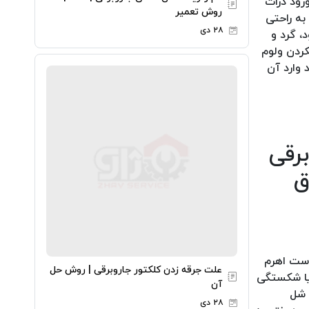
رود ذرات
روش تعمیر
به راحتی
۲۸ دی
، گرد و
کردن ولوم
 وارد آن
رقی
ق
است اهرم
علت جرقه زدن کلکتور جاروبرقی | روش حل
 یا شکستگی
آن
 شل
۲۸ دی