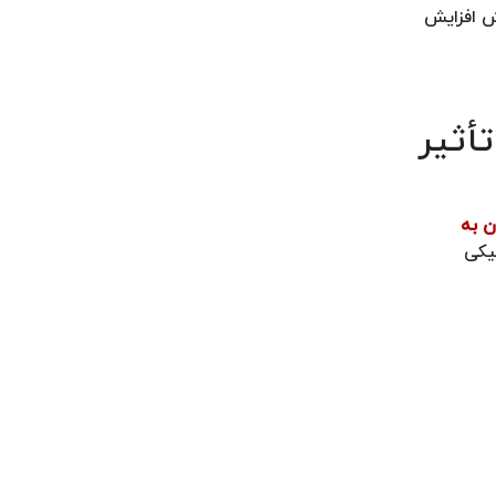
ش افزایش
أثیر
 به
نیکی