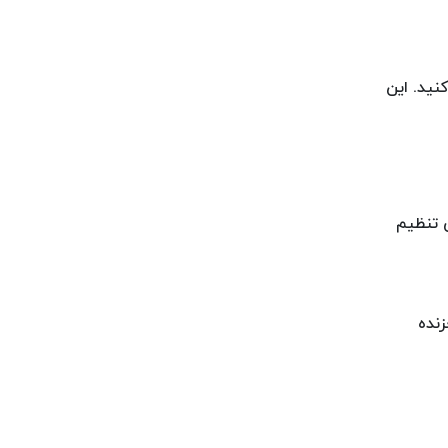
نید. این
ی تنظیم
زنده