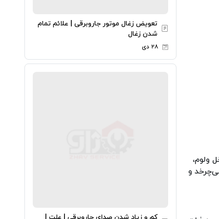
تعویض زغال موتور جاروبرقی | علائم تمام
شدن زغال
۲۸ دی
ل ولوم،
ی‌چرخد و
کم و زیاد شدن صدای جاروبرقی | علت |