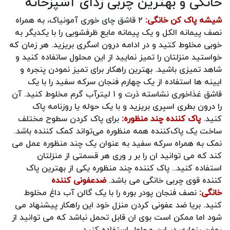
خانگی و بهترین چربی زدای آشپزخانه
شیشه پاک کن خانگی:
۲ قاشق چای خوری آمونیاک، به همراه
نصف پیمانه الکل و یک پیمانه مایع ظرفشویی را با یکدیگر به
خوبی مخلوط کتید و در ادامه درون اسگری بریزید. هر زمان که
خواستید منزلتان را تمیز نمایید از این محلول ساتفاده کنید و
شاهد تمیزی باشید. بهترین راهکار برای تمیز نمودن پنجره و
ایینه ها استفاده از یک چهارم فنجان سرکه سفید را با یک
قاشق غذاخوری نشاسته ذرت و ۱ لیترآب گرم مخلوط کنید. آن
را درون بطری اسپری بریزید و با یک حوله یا روزنامه پاک
کنید.
پاک کننده چند منظوره:
برای پاک کردن سطوح مختلف
ساخت یک پاک‌کننده همه منظوره می‌تواند کمک کننده باشد.
نمک به همراه سرکه سفید به عنوان یک چند منظوره عمل می
کند که می توانید ان را بر ر وری هر قسمتی از منزلتان
استفاده کنید.‏‎. پاک کننده چند منظوره یکی از بهترین پاک
کننده قوی چربی خانگی می باشد.
ضدعفونی‌ کننده
خانگی:
نصف فنجان پودر بوره را با یک گالن آب داغ مخلوط
کنید. بریا ضد عفونی کردن منزل خود این راهکار پیشنهاد می
شود اما ممکن است بوی ان قابل تحمل نباشد که می توانید از
روغن رزماری در این محلول استفاده کنید.